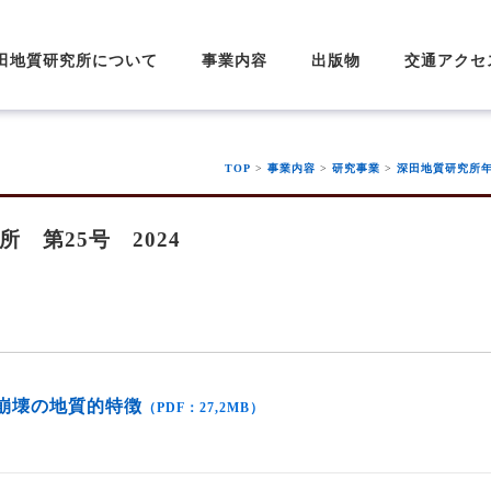
田地質研究所について
事業内容
出版物
交通アクセ
目的および事業概要
深田研の歩み
理事長挨拶
組織・役員
業務・財務の資料公表
会員及び寄附
研究事業
普及事業
育成事業
助成・顕彰事業
会員募集のご案内
寄附のお願い
研
研
深
深
深
深
ア
深
深
深
深田地質研究所ニュー
深田地質研究所年報
深田研ライブラリー
そのほか
深
深
特
TOP
>
事業内容
>
研究事業
>
深田地質研究所
 第25号 2024
面崩壊の地質的特徴
（PDF：27,2MB）