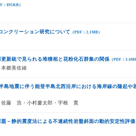
F：891KB）
にコンクリーション研究について
（PDF：2.1MB）
部更新統で見られる堆積相と花粉化石群集の関係
（PDF：3.4M
・本郷美佐緒
登半島地震に伴う能登半島北西沿岸における海岸線の隆起や
・佐藤 浩・小村慶太郎・宇根 寛
課題－静的震度法による不連続性岩盤斜面の動的安定性評価