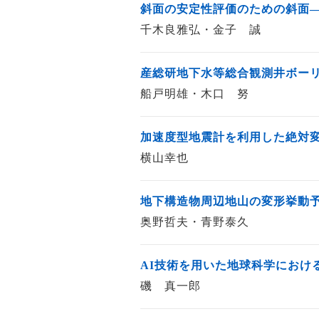
斜面の安定性評価のための斜面―
千木良雅弘・金子 誠
産総研地下水等総合観測井ボーリ
船戸明雄・木口 努
加速度型地震計を利用した絶対
横山幸也
地下構造物周辺地山の変形挙動
奥野哲夫・青野泰久
AI技術を用いた地球科学におけ
磯 真一郎