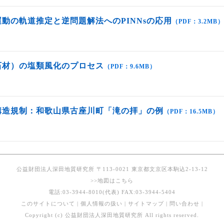
動の軌道推定と逆問題解法へのPINNsの応用
（PDF：3.2MB）
石材）の塩類風化のプロセス
（PDF：9.6MB）
構造規制：和歌山県古座川町「滝の拝」の例
（PDF：16.5MB）
公益財団法人深田地質研究所 〒113-0021 東京都文京区本駒込2-13-12
>>地図はこちら
電話:03-3944-8010(代表) FAX:03-3944-5404
このサイトについて
|
個人情報の扱い
|
サイトマップ
|
問い合わせ
|
Copyright (c) 公益財団法人深田地質研究所 All rights reserved.