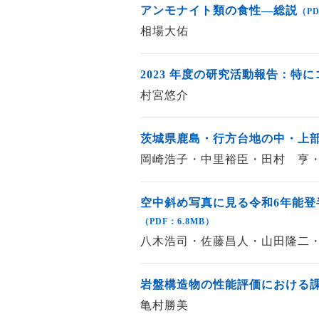
アンモナイト類の食性―総説
（PD
相場大佑
2023 年度の研究活動報告：特
村宮悠介
茨城県鹿島・行方台地の中・上
岡崎浩子・中里裕臣・田村 亨
空中斜め写真に見る令和6年能
（PDF：6.8MB）
八木浩司・佐藤昌人・山田隆二
岩盤構造物の性能評価における
亀村勝美