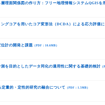
層理面関係図の作り方：フリー地理情報システムQGISを
ングコアを用いたコア変形法（DCDA）による応力評価
変位計の開発と課題
（PDF：10.6MB）
予測を目的としたデータ同化の適用性に関する基礎的検討
（P
る定量的・定性的研究の融合について
（PDF：1.5MB）