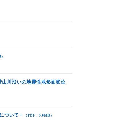
B）
若山川沿いの地震性地形面変位
について－
（PDF：5.0MB）