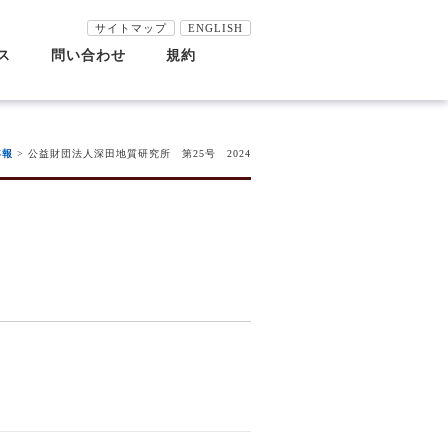
サイトマップ
ENGLISH
ス
問い合わせ
規約
究員紹介
究テーマ・研究委員会
田地質研究所年報
田研談話会
田研一般公開
田地質研究所ニュース
ウトリーチ活動
田研究助成
田野外調査助成
田賞
倫理要綱
公的研究費等の適正な運営管理
研究不正防止に関する基本方針
情報管理基本方針
著作権
個人情報保護方針
リンク
ス
田研講座
田研ジオフォーラム
別講演会
年報
> 公益財団法人深田地質研究所 第25号 2024