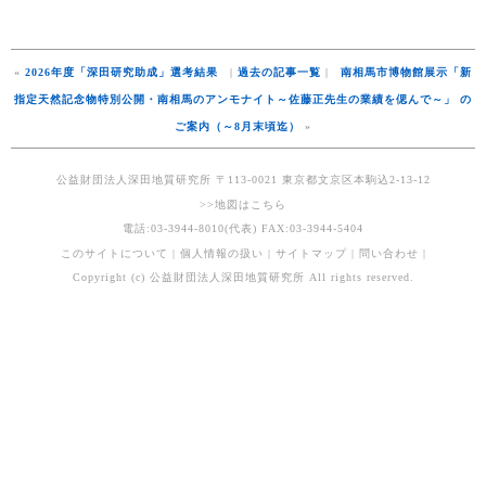
«
2026年度「深田研究助成」選考結果
|
過去の記事一覧
|
南相馬市博物館展示「新
指定天然記念物特別公開・南相馬のアンモナイト～佐藤正先生の業績を偲んで～」 の
ご案内（～8月末頃迄）
»
公益財団法人深田地質研究所 〒113-0021 東京都文京区本駒込2-13-12
>>地図はこちら
電話:03-3944-8010(代表) FAX:03-3944-5404
このサイトについて
|
個人情報の扱い
|
サイトマップ
|
問い合わせ
|
Copyright (c) 公益財団法人深田地質研究所 All rights reserved.