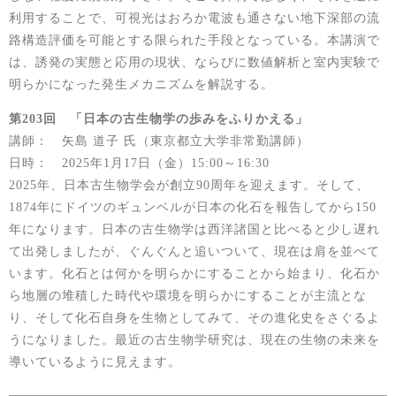
利用することで、可視光はおろか電波も通さない地下深部の流
路構造評価を可能とする限られた手段となっている。本講演で
は、誘発の実態と応用の現状、ならびに数値解析と室内実験で
明らかになった発生メカニズムを解説する。
第203回 「日本の古生物学の歩みをふりかえる」
講師： 矢島 道子 氏（東京都立大学非常勤講師）
日時： 2025年1月17日（金）15:00～16:30
2025年、日本古生物学会が創立90周年を迎えます。そして、
1874年にドイツのギュンベルが日本の化石を報告してから150
年になります。日本の古生物学は西洋諸国と比べると少し遅れ
て出発しましたが、ぐんぐんと追いついて、現在は肩を並べて
います。化石とは何かを明らかにすることから始まり、化石か
ら地層の堆積した時代や環境を明らかにすることが主流とな
り、そして化石自身を生物としてみて、その進化史をさぐるよ
うになりました。最近の古生物学研究は、現在の生物の未来を
導いているように見えます。