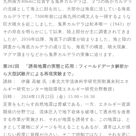
九州南方40kmに位置する鬼界カルデラは、２つの島がカルデラ
の北縁として海上に顔を出し、大部分は海底に没している海底
カルデラです。7300年前には南九州の縄文人を一掃するような
巨大噴火を起こしました。鬼界カルデラは松本唯一（1943）が
その存在を明らかにして以来、陸上部分が主に調査されてきま
したが、2016年以降、海底下の調査が始まりました。海と陸の
調査から海底カルデラの成り立ち、海底下の構造、噴火現象、
マグマ溜まりなどから鬼界カルデラの実像に迫ります。
第202回 「誘発地震の実態と応用：フィールドデータ解析か
ら大型試験片による再現実験まで」
講師： 伊藤 高敏 氏（東北大学流体科学研究所附属未到エネ
ルギー研究センター地殻環境エネルギー研究分野教授）
日時： 2024年11月22日（金）15:00～16:30
災害をもたらす自然地震は脅威である。一方、エネルギー資源
開発の分野では、流体圧入で地下岩体を破壊して透水性を改善
する作業が実施され、それが地震を誘発する。この地震は、と
きとして建物にダメージを与えることもあるが、通常は人が感
じない程度に規模が小さい。そこで抑制ではなく、それを逆に