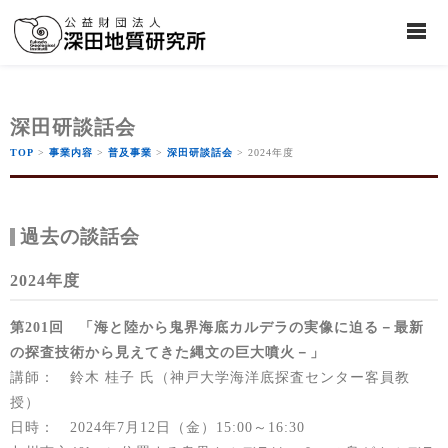
深田研談話会
TOP
>
事業内容
>
普及事業
>
深田研談話会
> 2024年度
過去の談話会
2024年度
第201回 「海と陸から鬼界海底カルデラの実像に迫る－最新
の探査技術から見えてきた縄文の巨大噴火－」
講師： 鈴木 桂子 氏（神戸大学海洋底探査センター客員教
授）
日時： 2024年7月12日（金）15:00～16:30