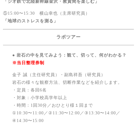
「ジオ鉄で北陸新幹線金沢・敦賀間を楽しむ」
⑤15:00〜15:30 横山幸也（主席研究員）
「地球のストレスを測る」
ラボツアー
● 岩石の中を見てみよう：観て、切って、何がわかる？
※当日整理券制
金子 誠（主任研究員）・副島祥吾（研究員）
岩石の様々な観察方法、切断作業などを紹介します。
・定員：各回6名
・対象：小学校高学年以上
・時間：1回30分／おひとり様１回まで
①10:30〜11:00／②11:30〜12:00／③13:30〜14:00／
④14:30〜15:00