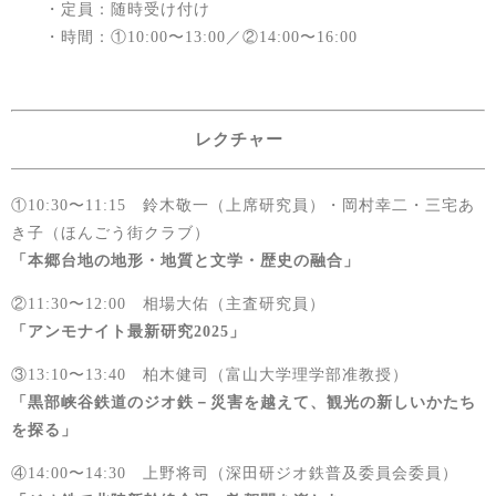
・定員：随時受け付け
・時間：①10:00〜13:00／②14:00〜16:00
レクチャー
①10:30〜11:15 鈴木敬一（上席研究員）・岡村幸二・三宅あ
き子（ほんごう街クラブ）
「本郷台地の地形・地質と文学・歴史の融合」
②11:30〜12:00 相場大佑（主査研究員）
「アンモナイト最新研究2025」
③13:10〜13:40 柏木健司（富山大学理学部准教授）
「黒部峡谷鉄道のジオ鉄－災害を越えて、観光の新しいかたち
を探る」
④14:00〜14:30 上野将司（深田研ジオ鉄普及委員会委員）