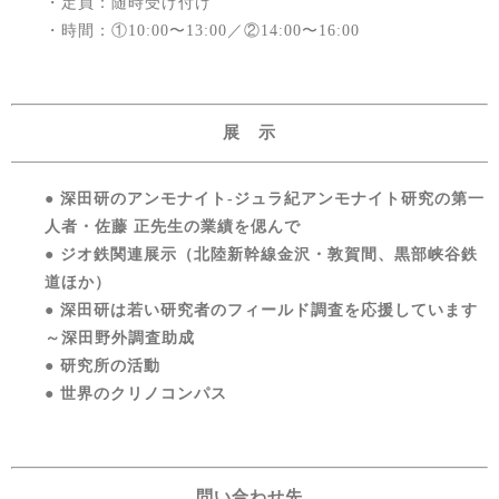
・定員：随時受け付け
・時間：①10:00〜13:00／②14:00〜16:00
展 示
● 深田研のアンモナイト‐ジュラ紀アンモナイト研究の第一
人者・佐藤 正先生の業績を偲んで
● ジオ鉄関連展示（北陸新幹線金沢・敦賀間、黒部峡谷鉄
道ほか）
● 深田研は若い研究者のフィールド調査を応援しています
～深田野外調査助成
● 研究所の活動
● 世界のクリノコンパス
問い合わせ先