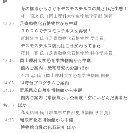
継
骨の構造からさぐるデスモスチルスの隠された生態！
林 昭次 氏（岡山理科大学生物地球学部 講師）
13:30
足寄動物化石博物館から中継
３ＤＣＧでデスモスチルスを再現！
新村龍也 氏（足寄動物化石博物館 学芸員）
デスモスチルス復元はこう変わってきた！
澤村 寛 氏（足寄動物化石博物館 特任学芸員）
13:45
岡山理科大学恐竜学博物館から中継
館内ご案内，恐竜研究のお話 ほか
石垣 忍 氏（岡山理科大学恐竜学博物館 館長）
14:05
14時台プログラムご案内
14:10
群馬県立自然史博物館から中継
館内ご案内（常設展示，企画展「空にいどんだ勇者た
ち」） ほか
髙桒祐司 氏（群馬県立自然史博物館 学芸員）
14:25
瑞浪市化石博物館から中継
博物館自慢の化石紹介 ほか