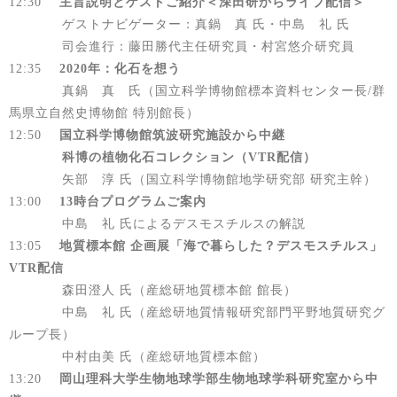
12:30
主旨説明とゲストご紹介＜深田研からライブ配信＞
ゲストナビゲーター：真鍋 真 氏・中島 礼 氏
司会進行：藤田勝代主任研究員・村宮悠介研究員
12:35
2020年：化石を想う
真鍋 真 氏（国立科学博物館標本資料センター長/群
馬県立自然史博物館 特別館長）
12:50
国立科学博物館筑波研究施設から中継
科博の植物化石コレクション（VTR配信）
矢部 淳 氏（国立科学博物館地学研究部 研究主幹）
13:00
13時台プログラムご案内
中島 礼 氏によるデスモスチルスの解説
13:05
地質標本館 企画展「海で暮らした？デスモスチルス」
VTR配信
森田澄人 氏（産総研地質標本館 館長）
中島 礼 氏（産総研地質情報研究部門平野地質研究グ
ループ長）
中村由美 氏（産総研地質標本館）
13:20
岡山理科大学生物地球学部生物地球学科研究室から中