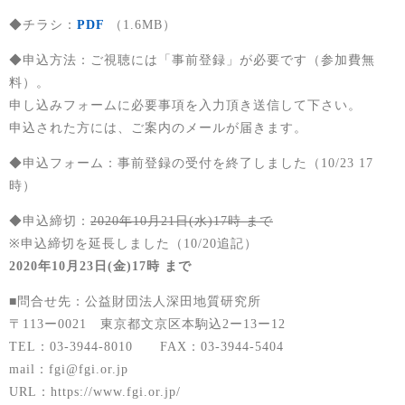
◆チラシ：
PDF
（1.6MB）
◆申込方法：ご視聴には「事前登録」が必要です（参加費無
料）。
申し込みフォームに必要事項を入力頂き送信して下さい。
申込された方には、ご案内のメールが届きます。
◆申込フォーム：事前登録の受付を終了しました（10/23 17
時）
◆申込締切：
2020年10月21日(水)17時 まで
※申込締切を延長しました（10/20追記）
2020年10月23日(金)17時 まで
■問合せ先：公益財団法人深田地質研究所
〒113ー0021 東京都文京区本駒込2ー13ー12
TEL：03-3944-8010 FAX：03-3944-5404
mail：fgi@fgi.or.jp
URL：https://www.fgi.or.jp/