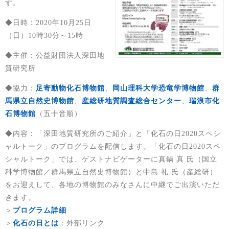
す。
◆日時：2020年10月25日
（日）10時30分～15時
◆主催：公益財団法人深田地
質研究所
◆協力：
足寄動物化石博物館
、
岡山理科大学恐竜学博物館
、
群
馬県立自然史博物館
、
産総研地質調査総合センター
、
瑞浪市化
石博物館
（五十音順）
◆内容：「深田地質研究所のご紹介」と「化石の日2020スペシ
ャルトーク」のプログラムを配信します。「化石の日2020スペ
シャルトーク」では、ゲストナビゲーターに真鍋 真 氏（国立
科学博物館／群馬県立自然史博物館）と中島 礼 氏（産総研）
をお迎えして、各地の博物館のみなさんに中継でご出演いただ
きます。
＞
プログラム詳細
＞
化石の日とは
：外部リンク