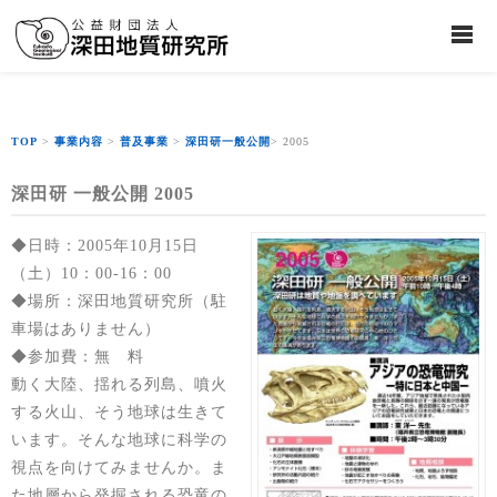
TOP
>
事業内容
>
普及事業
>
深田研一般公開
> 2005
深田研 一般公開 2005
◆日時：2005年10月15日
（土）10：00-16：00
◆場所：深田地質研究所（駐
車場はありません）
◆参加費：無 料
動く大陸、揺れる列島、噴火
する火山、そう地球は生きて
います。そんな地球に科学の
視点を向けてみませんか。ま
た地層から発掘される恐竜の