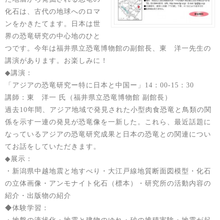
化石は、古代の地球へのロマ
ンをかきたてます。日本は世
界の恐竜研究の中心地のひと
つです。今年は福井県立恐竜博物館の副館長、東 洋一先生の
講演があります。お楽しみに！
◆講演：
「アジアの恐竜研究ー特に日本と中国ー」14：00-15：30
講師：東 洋一 氏（福井県立恐竜博物館 副館長）
過去10年間、アジア地域で発見された小型肉食恐竜と鳥類の関
係を示す一連の発見が恐竜像を一新した。これら、最近話題に
なっているアジアの恐竜研究成果と日本の恐竜との関連につい
てお話をしていただきます。
◆展示：
・新潟県中越地震と地すべり・大江戸線地質断面図模型・化石
の立体画像・アンモナイト化石（標本）・研究所の活動内容の
紹介・出版物の紹介
◆体験学習：