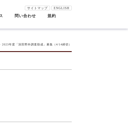
サイトマップ
ENGLISH
ス
問い合わせ
規約
究員紹介
究テーマ・研究委員会
田地質研究所年報
田研談話会
田研一般公開
田地質研究所ニュース
ウトリーチ活動
田研究助成
田野外調査助成
田賞
倫理要綱
公的研究費等の適正な運営管理
研究不正防止に関する基本方針
情報管理基本方針
著作権
個人情報保護方針
リンク
ス
田研講座
田研ジオフォーラム
別講演会
> 2023年度「深田野外調査助成」募集（4/14締切）