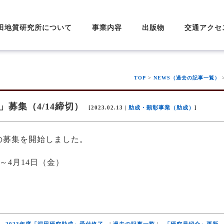
田地質研究所について
事業内容
出版物
交通アクセ
目的および事業概要
深田研の歩み
理事長挨拶
組織・役員
業務・財務の資料公表
会員及び寄附
研究事業
普及事業
育成事業
助成・顕彰事業
会員募集のご案内
寄附のお願い
研
研
深
深
深
深
ア
深
深
深
深田地質研究所ニュー
深田地質研究所年報
深田研ライブラリー
そのほか
深
深
特
TOP
>
NEWS（過去の記事一覧）
」募集（4/14締切）
[2023.02.13 |
助成・顕彰事業（助成）
]
」の募集を開始しました。
）～4月14日（金）