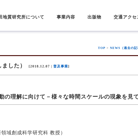
田地質研究所について
事業内容
出版物
交通アクセ
目的および事業概要
深田研の歩み
理事長挨拶
組織・役員
業務・財務の資料公表
会員及び寄附
研究事業
普及事業
育成事業
助成・顕彰事業
会員募集のご案内
寄附のお願い
研
研
深
深
深
深
ア
深
深
深
深田地質研究所ニュー
深田地質研究所年報
深田研ライブラリー
そのほか
深
深
特
TOP
>
NEWS（過去の
しました）
[2018.12.07 |
普及事業
]
動の理解に向けて－様々な時間スケールの現象を見
領域創成科学研究科 教授）