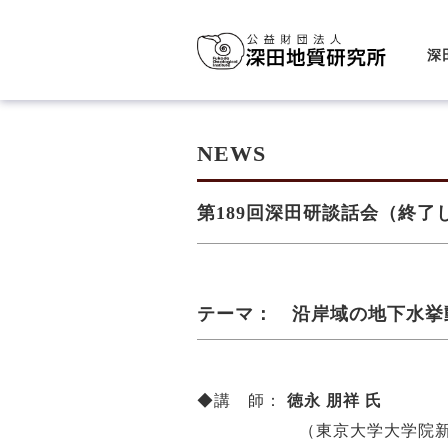
深
NEWS
第189回深田研談話会（終了
テーマ： 沿岸域の地下水挙
◆講 師：
徳永 朋祥 氏
（東京大学大学院新