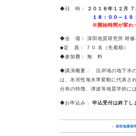
◆日 時：
２０１８年１２月 
１８：００～１９：
※開始時間が変わってい
◆会 場： 深田地質研究所 研
◆定 員： ７０ 名（先着順）
◆参加費： 無 料
◆講演概要： 沿岸域の地下水
は、氷河性海水準変動に代表され
分布の特徴、津波等地質学的に
◆お申込み：
申込受付は終了し
«
深田地質研