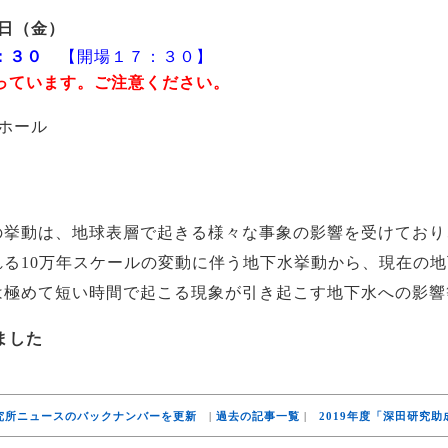
７日（金）
３０
【開場１７：３０】
ます。ご注意ください。
修ホール
の挙動は、地球表層で起きる様々な事象の影響を受けており
る10万年スケールの変動に伴う地下水挙動から、現在の
は極めて短い時間で起こる現象が引き起こす地下水への影響
ました
究所ニュースのバックナンバーを更新
|
過去の記事一覧
|
2019年度「深田研究