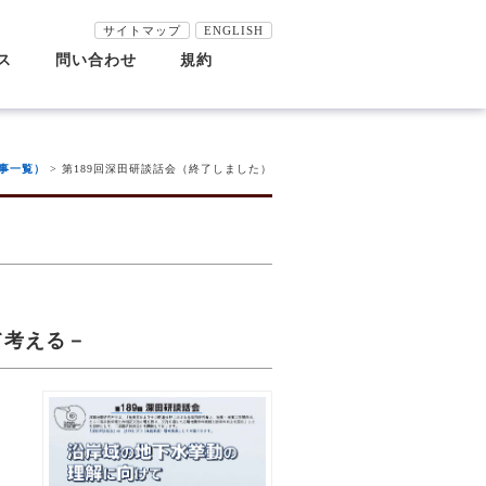
サイトマップ
ENGLISH
ス
問い合わせ
規約
究員紹介
究テーマ・研究委員会
田地質研究所年報
田研談話会
田研一般公開
田地質研究所ニュース
ウトリーチ活動
田研究助成
田野外調査助成
田賞
倫理要綱
公的研究費等の適正な運営管理
研究不正防止に関する基本方針
情報管理基本方針
著作権
個人情報保護方針
リンク
ス
田研講座
田研ジオフォーラム
別講演会
記事一覧）
> 第189回深田研談話会（終了しました）
て考える－