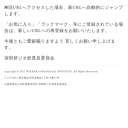
※
旧URLへアクセスした場合、新URLへ自動的にジャンプ
します。
「お気に入り」「ブックマーク」等にご登録されている場
合は、新しいURLへの再登録をお願いいたします。
今後ともご愛顧賜りますよう 宜しくお願い申し上げま
す。
深田研ジオ鉄普及委員会
Copyright © 2017 FUKADA GEOLOGICAL INSTITUTE. All Rights Reserved.
〒113-0021 東京都文京区本駒込2丁目13番12号
公益財団法人深田地質研究所 深田研ジオ鉄普及委員会