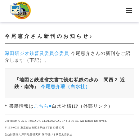
今尾恵介さん新刊のお知らせ♪
深田研ジオ鉄普及委員会委員
今尾恵介さんの新刊をご紹
介します（下記）。
『地図と鉄道省文書で読む私鉄の歩み
関西２ 近
鉄・南海』
今尾恵介著（白水社）
* 書籍情報は
こちら■
白水社様HP（外部リンク）
Copyright © 2017 FUKADA GEOLOGICAL INSTITUTE. All Rights Reserved.
〒113-0021 東京都文京区本駒込2丁目13番12号
公益財団法人深田地質研究所 深田研ジオ鉄普及委員会