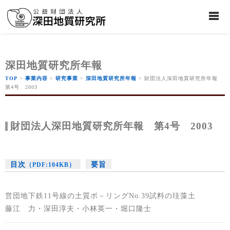
深田地質研究所年報
TOP
>
事業内容
>
研究事業
>
深田地質研究所年報
> 財団法人深田地質研究所年報
第4号 2003
財団法人深田地質研究所年報 第4号 2003
目次
要旨
（PDF:104KB）
営団地下鉄11号線の土質ボ－リングNo.39試料の珪藻土
藤江 力・深田淳夫・小林英一・堀口隆士