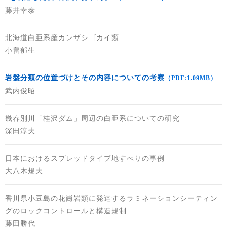
藤井幸泰
北海道白亜系産カンザシゴカイ類
小畠郁生
岩盤分類の位置づけとその内容についての考察
（PDF:1.09MB）
武内俊昭
幾春別川「桂沢ダム」周辺の白亜系についての研究
深田淳夫
日本におけるスプレッドタイプ地すべりの事例
大八木規夫
香川県小豆島の花崗岩類に発達するラミネーションシーティン
グのロックコントロールと構造規制
藤田勝代