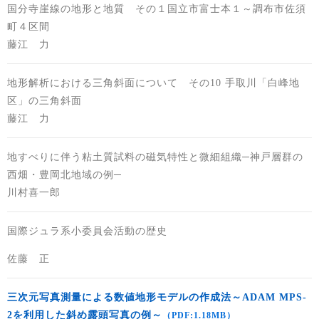
国分寺崖線の地形と地質 その１国立市富士本１～調布市佐須
町４区間
藤江 力
地形解析における三角斜面について その10 手取川「白峰地
区」の三角斜面
藤江 力
地すべりに伴う粘土質試料の磁気特性と微細組織─神戸層群の
西畑・豊岡北地域の例─
川村喜一郎
国際ジュラ系小委員会活動の歴史
佐藤 正
三次元写真測量による数値地形モデルの作成法～ADAM MPS-
2を利用した斜め露頭写真の例～
（PDF:1.18MB）